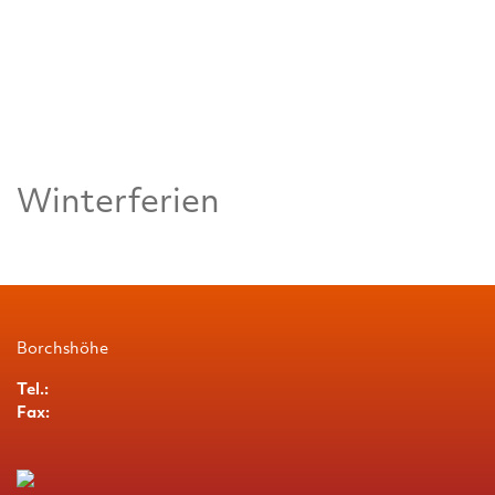
Winterferien
Borchshöhe
Tel.:
Fax: