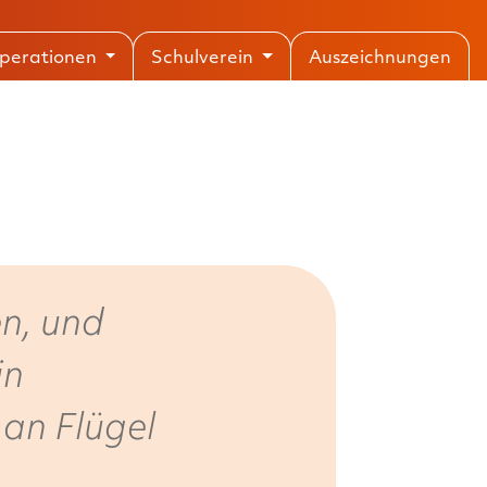
perationen
Schulverein
Auszeichnungen
en, und
in
an Flügel