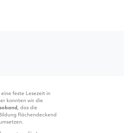
eine feste Lesezeit in
er konnten wir die
eseband
,
das die
 Bildung flächendeckend
 umsetzen.