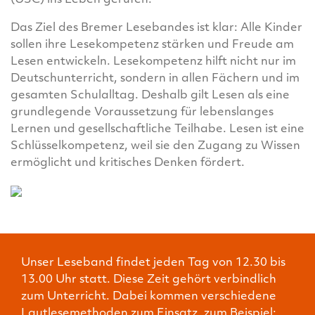
(USC) ins Leben gerufen.
Das Ziel des Bremer Lesebandes ist klar: Alle Kinder
sollen ihre Lesekompetenz stärken und Freude am
Lesen entwickeln. Lesekompetenz hilft nicht nur im
Deutschunterricht, sondern in allen Fächern und im
gesamten Schulalltag. Deshalb gilt Lesen als eine
grundlegende Voraussetzung für lebenslanges
Lernen und gesellschaftliche Teilhabe. Lesen ist eine
Schlüsselkompetenz, weil sie den Zugang zu Wissen
ermöglicht und kritisches Denken fördert.
Unser Leseband findet jeden Tag von 12.30 bis
13.00 Uhr statt. Diese Zeit gehört verbindlich
zum Unterricht. Dabei kommen verschiedene
Lautlesemethoden zum Einsatz, zum Beispiel: