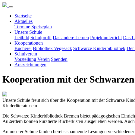
Startseite
Aktuelles
Termine
Speiseplan
Unsere Schule
Leitbild
Schulprofil
Das andere Lernen
Projektunterricht
Das L
Kooperationen
Bücherei
Bibliothek Vegesack
Schwarze Kinderbibliothek
Der 
Schulverein
Vorstellung Verein
Spenden
Auszeichnungen
Kooperation mit der Schwarzen
Unsere Schule freut sich über die Kooperation mit der Schwarze Kind
Kinderliteratur ein.
Die Schwarze Kinderbibliothek Bremen bietet pädagogischen Einric
Außerdem können kuratierte Bücherkisten ausgeliehen werden. Auch
An unserer Schule fanden bereits spannende Lesungen verschiedener 