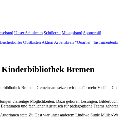
eseband
Unser Schulteam
Schülerrat
Mittagsband
Sportprofil
Bücherkoffer
Obstkisten Aktion
Arbeitskreis "Quartier"
Instrumentenka
 Kinderbibliothek Bremen
erbibliothek Bremen. Gemeinsam setzen wir uns für mehr Vielfalt, Chan
htungen vielseitige Möglichkeiten: Dazu gehören Lesungen, Bilderbu
 Beratungen und fachlicher Austausch für pädagogische Teams gehör
Autorinnen statt. Zu Gast war unter anderem Lindiwe Suttle Müller-We